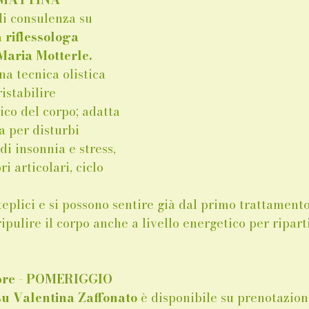
di consulenza su 
 
riflessologa 
Maria Motterle.
na tecnica olistica 
istabilire 
ico del corpo; adatta 
ta per disturbi 
di insonnia e stress, 
i articolari, ciclo 
teplici e si possono sentire già dal primo trattament
ripulire il corpo anche a livello energetico per ripart
obre - POMERIGGIO 
su Valentina Zaffonato 
è disponibile su prenotazione