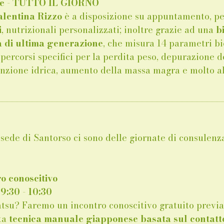
re - TUTTO IL GIORNO 
alentina Rizzo
 è a disposizione su appuntamento, per
i
, nutrizionali personalizzati; inoltre grazie ad una 
b
 di ultima generazione
, che misura 14 parametri bio
 percorsi specifici per la perdita peso, depurazione d
enzione idrica, aumento della massa magra e molto alt
_____________________________________________
sede di Santorso ci sono delle giornate di consulenza
o conoscitivo
9:30 - 10:30 
iatsu? Faremo un incontro conoscitivo gratuito previ
ta 
tecnica manuale giapponese basata sul contatto 