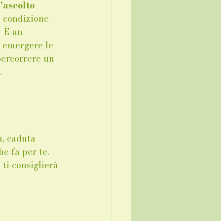
'ascolto 
i condizione 
  È un 
a emergere le 
percorrere un 
 
a, caduta 
e fa per te. 
ti consiglierà 