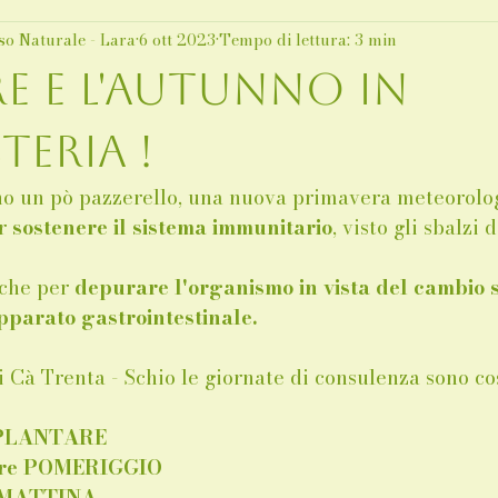
so Naturale - Lara
6 ott 2023
Tempo di lettura: 3 min
e e l'autunno in
teria !
no un pò pazzerello, una nuova primavera meteorologi
r 
sostenere il sistema immunitario
, visto gli sbalzi
che per 
depurare l'organismo in vista del cambio s
apparato gastrointestinale.
i Cà Trenta - Schio le giornate di consulenza sono co
 PLANTARE
bre POMERIGGIO 
e MATTINA 