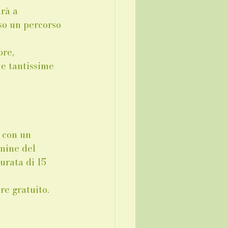
rà a 
so un percorso 
ore, 
 e tantissime 
 con un 
rmine del 
rata di 15 
re gratuito.