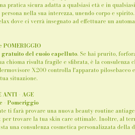
una pratica sicura adatta a qualsiasi età e in qualsias
 persona nella sua interezza, unendo corpo e spirito.
lax dove ci verrà insegnato ad effettuare un automa
re POMERIGGIO 
gratuito del cuoio capelluto
. Se hai prurito, forfor
ua chioma risulta fragile e sfibrata, è la consulenza ch
 dermovisore X200 controlla l'apparato pilosebaceo e 
tua situazione.
ANTI - AGE 
e - Pomeriggio
e ti farà provare una nuova beauty-routine antiage
 per trovare la tua skin care ottimale. Inoltre, al te
sta una consulenza cosmetica personalizzata della du