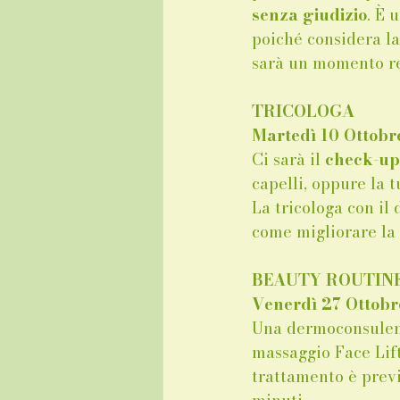
senza giudizio
. È 
poiché considera la
sarà un momento re
TRICOLOGA
Martedì 10 Ottob
Ci sarà il 
check-up 
capelli, oppure la t
La tricologa con il
come migliorare la 
BEAUTY ROUTINE 
Venerdì 27 Ottobr
Una dermoconsulent
massaggio Face Lift
trattamento è previ