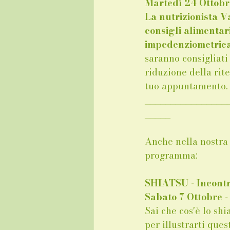
Martedì 24 Ottob
La nutrizionista V
consigli alimentar
impedenziometrica
saranno consigliati
riduzione della rit
tuo appuntamento.
________________
_____
Anche nella nostra 
programma: 
SHIATSU - Incontr
Sabato 7 Ottobre - 
Sai che cos'è lo sh
per illustrarti ques