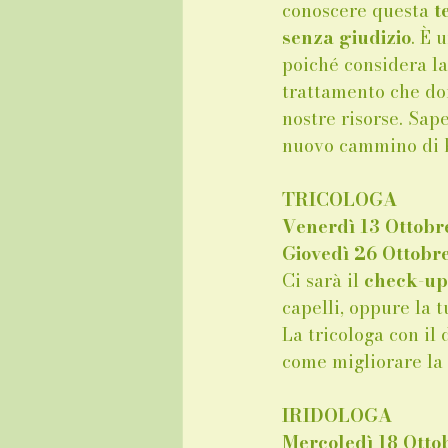
conoscere questa 
t
senza giudizio
. È 
poiché considera la
trattamento che don
nostre risorse. Sap
nuovo cammino di b
TRICOLOGA
Venerdì 13 Otto
Giovedì 26 Ottob
Ci sarà il 
check-up 
capelli, oppure la t
La tricologa con il
come migliorare la 
IRIDOLOGA
Mercoledì 18 Ott