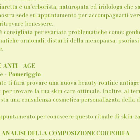
iaretta è un'erborista, naturopata ed iridologa che sa
 nostra sede su appuntamento per accompagnarti ver
ritrovare benessere. 
a è consigliata per svariate problematiche come: gonfi
matiche ormonali, disturbi della menopausa, psoriasi
. 
ANTI - AGE 
e - Pomeriggio
e ti farà provare una nuova beauty-routine antiage
 per trovare la tua skin care ottimale. Inoltre, al te
sta una consulenza cosmetica personalizzata della du
 appuntamento per conoscere questo rituale di skin-ca
- ANALISI DELLA COMPOSIZIONE CORPOREA