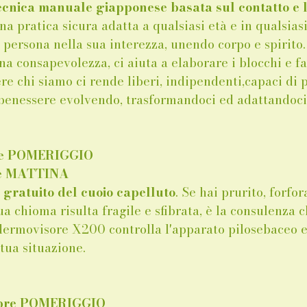
ecnica manuale giapponese basata sul contatto e l
una pratica sicura adatta a qualsiasi età e in qualsias
 persona nella sua interezza, unendo corpo e spirito.
a consapevolezza, ci aiuta a elaborare i blocchi e f
ere chi siamo ci rende liberi, indipendenti,capaci di 
enessere evolvendo, trasformandoci ed adattandoci.
bre POMERIGGIO
re MATTINA 
gratuito del cuoio capelluto
. Se hai prurito, forfor
ua chioma risulta fragile e sfibrata, è la consulenza ch
 dermovisore X200 controlla l'apparato pilosebaceo e 
tua situazione.
obre POMERIGGIO