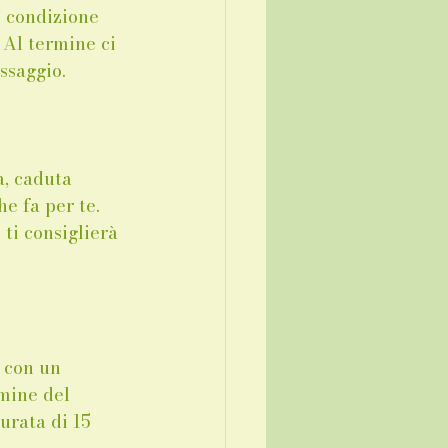
i condizione 
 Al termine ci 
ssaggio. 
a, caduta 
e fa per te. 
ti consiglierà 
 con un 
rmine del 
rata di 15 