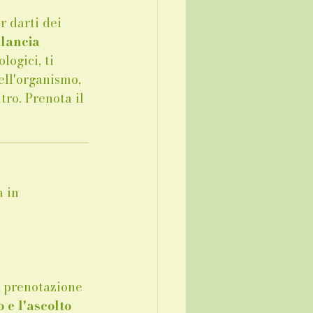
 darti dei 
ilancia 
logici, ti 
ell'organismo, 
ro. Prenota il 
_____________
 in 
a prenotazione 
e l'ascolto 