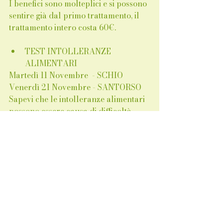
I benefici sono molteplici e si possono 
sentire già dal primo trattamento, il 
trattamento intero costa 60€.
TEST INTOLLERANZE 
ALIMENTARI 
Martedì 11 Novembre  - SCHIO 
Venerdì 21 Novembre - SANTORSO
Sapevi che le intolleranze alimentari 
possono essere causa di difficoltà 
nella perdita del peso? Inoltre 
possono causare anche mal di 
testa,dolori allo stomaco,digestione 
lenta, sbalzi di umore, eruzioni 
cutanee e alitosi? La Dott.ssa Elena 
Giaretta eseguirà il Test elettronico, 
testato su 228 elementi (alimenti, 
additivi, conservanti, polveri) 
scoprirai in modo semplice e preciso 