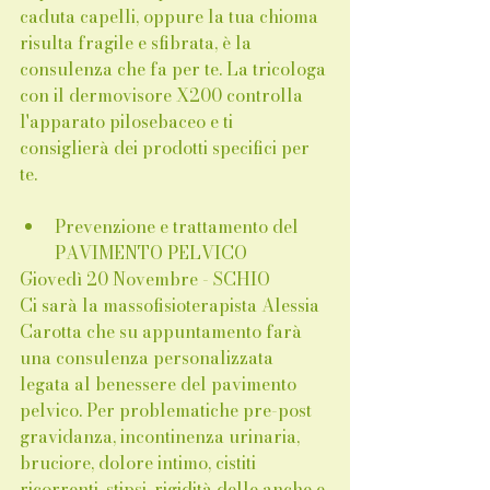
caduta capelli, oppure la tua chioma 
risulta fragile e sfibrata, è la 
consulenza che fa per te. La tricologa 
con il dermovisore X200 controlla 
l'apparato pilosebaceo e ti 
consiglierà dei prodotti specifici per 
te. 
Prevenzione e trattamento del 
PAVIMENTO PELVICO
Giovedì 20 Novembre - SCHIO
Ci sarà la massofisioterapista Alessia 
Carotta che su appuntamento farà 
una consulenza personalizzata 
legata al benessere del pavimento 
pelvico. Per problematiche pre-post 
gravidanza, incontinenza urinaria, 
bruciore, dolore intimo, cistiti 
ricorrenti, stipsi, rigidità delle anche e 