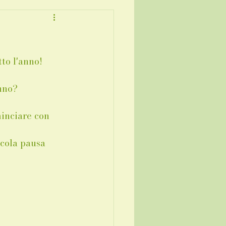
to l'anno!
anno?
minciare con 
cola pausa 