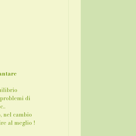
antare 
ilibrio 
 problemi di 
c..
o, nel cambio 
ire al meglio !