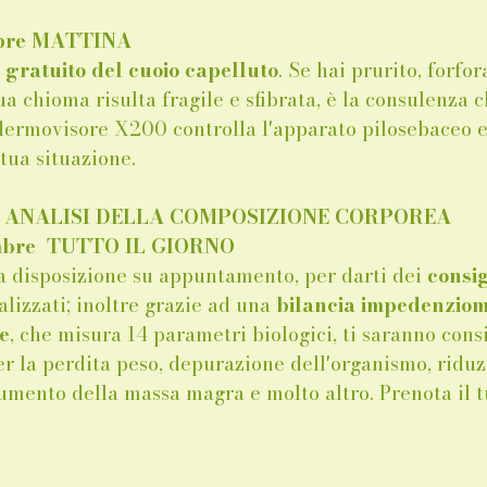
mbre MATTINA 
gratuito del cuoio capelluto
. Se hai prurito, forfor
ua chioma risulta fragile e sfibrata, è la consulenza ch
 dermovisore X200 controlla l'apparato pilosebaceo e 
tua situazione.
- ANALISI DELLA COMPOSIZIONE CORPOREA
mbre  TUTTO IL GIORNO 
 a disposizione su appuntamento, per darti dei 
consig
lizzati; inoltre grazie ad una 
bilancia impedenziome
e
, che misura 14 parametri biologici, ti saranno consi
per la perdita peso, depurazione dell'organismo, riduz
aumento della massa magra e molto altro. Prenota il t
_____________________________________________