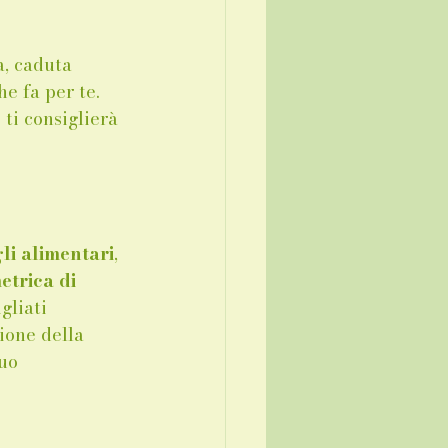
a, caduta 
e fa per te. 
ti consiglierà 
li alimentari
, 
trica di 
gliati 
ione della 
uo 
_____________