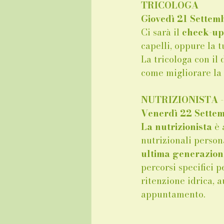
TRICOLOGA
Giovedì 21 Sette
Ci sarà il 
check-up 
capelli, oppure la t
La tricologa con il
come migliorare la 
NUTRIZIONISTA 
Venerdì 22 Sette
La nutrizionista
 è
nutrizionali persona
ultima generazion
percorsi specifici 
ritenzione idrica, 
appuntamento.
________________