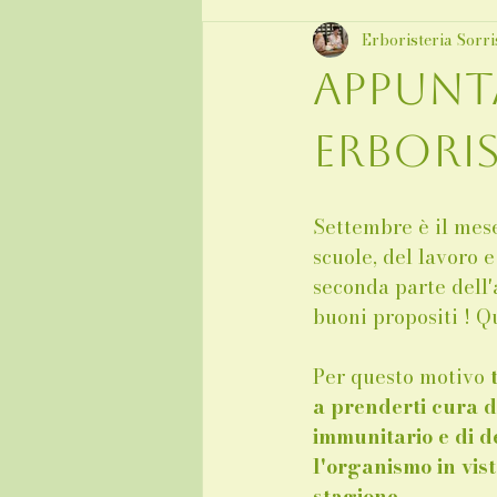
Erboristeria Sorri
Appunt
erboris
Settembre è il mese
scuole, del lavoro e
seconda parte dell'
buoni propositi ! Qu
Per questo motivo 
a prenderti cura d
immunitario e di 
l'organismo in vis
stagione.