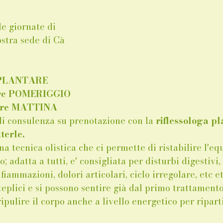
e giornate di 
stra sede di Cà 
 PLANTARE
bre POMERIGGIO 
bre MATTINA 
 di consulenza su prenotazione con la 
riflessologa pl
terle.
una tecnica olistica che ci permette di ristabilire l'equ
; adatta a tutti, e' consigliata per disturbi digestivi,
fiammazioni, dolori articolari, ciclo irregolare, etc et
teplici e si possono sentire già dal primo trattament
ripulire il corpo anche a livello energetico per ripart