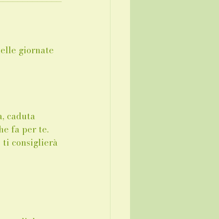
lle giornate 
a, caduta 
e fa per te. 
ti consiglierà 