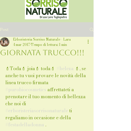
Post
Erboristeria Sorriso Naturale - Lara
4 mar 2017
Tempo di lettura: 1 min
Giornata Trucco!!!
💄Toda💄 joia💄 toda💄 
#beleza
 💄, se 
anche tu vuoi provare le novità della 
linea trucco firmata 
#purobiocosmetics
 affrettateti a 
prenotare il tuo momento di bellezza 
che noi di 
#erboristeriasorrisonaturale
 ti 
regaliamo in occasione e della 
#festadelladonna
 . 