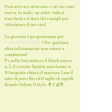
Puoi arrivare struccata e vai via come 
nuova, la make-up artist Anita ti 
truccherà e ti darà dei consigli per 
valorizzare il tuo viso! 
La giornata è programmata per 
#SABATO11MARZO
! Per qualsiasi 
altra informazione non esitare a 
contattarmi!
P.s nella foto indosso il blush nuovo 
n. 2, il rossetto lipstick nuovissimo n. 
10 magenta chiaro, il mascara Lam il 
tutto di puro Bio ed il taglio di capelli 
firmato Salone D.Style. 🔝💄💇🔝