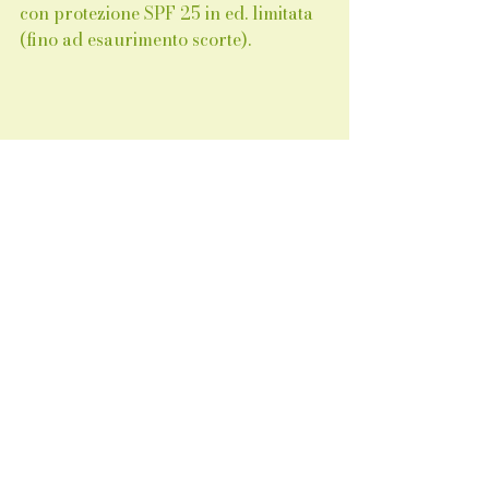
con protezione SPF 25 in ed. limitata 
(fino ad esaurimento scorte).
Mostra tutti
Post recenti