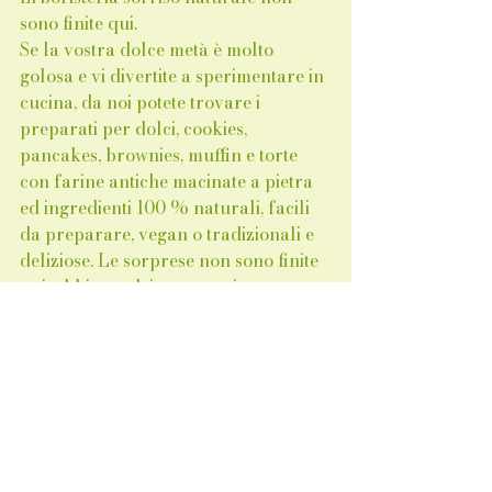
sono finite qui. 
Se la vostra dolce metà è molto 
golosa e vi divertite a sperimentare in 
cucina, da noi potete trovare i 
preparati per dolci, cookies, 
pancakes, brownies, muffin e torte 
con farine antiche macinate a pietra 
ed ingredienti 100 % naturali, facili 
da preparare, vegan o tradizionali e 
deliziose. Le sorprese non sono finite 
qui, abbiamo dei praparati per 
cioccolte calde aromatizzate con 
cannella, cioccolato fondente 
classico, cioccolato bianco, meringa e 
marshmallow da gustare davanti il 
caminetto in una serata coccolosa, 
magari accompagnata con un 
fantastico infuso alla frutta bio!!  