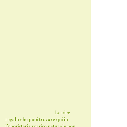
                                            Le idee 
regalo che puoi trovare qui in 
Erboristeria sorriso naturale non 